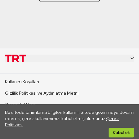
KURUMSAL
Kullanım Koşulları
KANAL SİTELERİ
Gizlilik Politikası ve Aydınlatma Metni
Çerez Politikası
SİTELER
Bu sitede tanımlama bilgileri kullanılır. Sitede gezinmeye devam
İletişim
ederek, çerez kullanımımızı kabul etmiş olursunuz.
Çerez
Politikası
CANLI YAYINLAR
Her hakkı saklıdır. ©2026 TRT. Bağlantı yoluyla gidilen dış
Kabul et
sitelerin içeriklerinden TRT sorumlu değildir.