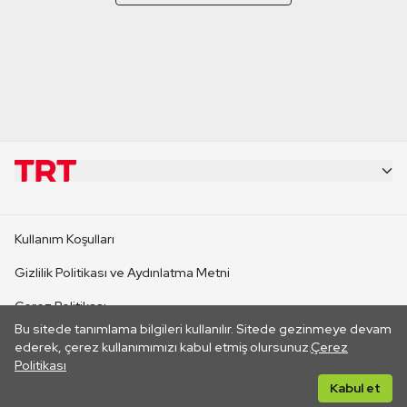
KURUMSAL
Kullanım Koşulları
KANAL SİTELERİ
Gizlilik Politikası ve Aydınlatma Metni
Çerez Politikası
SİTELER
Bu sitede tanımlama bilgileri kullanılır. Sitede gezinmeye devam
İletişim
ederek, çerez kullanımımızı kabul etmiş olursunuz.
Çerez
Politikası
CANLI YAYINLAR
Her hakkı saklıdır. ©2026 TRT. Bağlantı yoluyla gidilen dış
Kabul et
sitelerin içeriklerinden TRT sorumlu değildir.