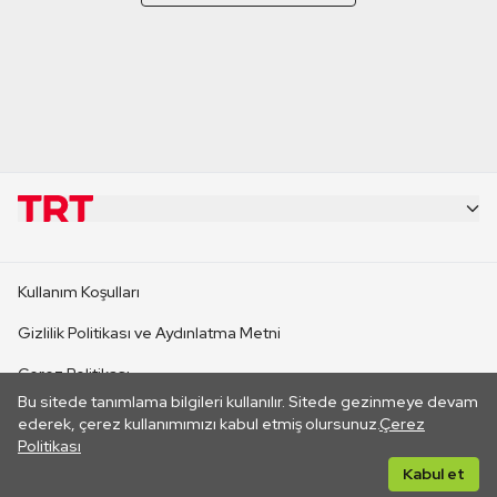
KURUMSAL
Kullanım Koşulları
KANAL SİTELERİ
Gizlilik Politikası ve Aydınlatma Metni
Çerez Politikası
SİTELER
Bu sitede tanımlama bilgileri kullanılır. Sitede gezinmeye devam
İletişim
ederek, çerez kullanımımızı kabul etmiş olursunuz.
Çerez
Politikası
CANLI YAYINLAR
Her hakkı saklıdır. ©2026 TRT. Bağlantı yoluyla gidilen dış
Kabul et
sitelerin içeriklerinden TRT sorumlu değildir.