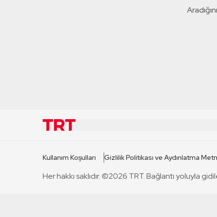
Aradığını
KURUMSAL
KANAL
Kullanım Koşulları
Gizlilik Politikası ve Aydınlatma Metn
TRT Hakkında
TRT 1
Her hakkı saklıdır. ©2026 TRT. Bağlantı yoluyla gidil
Mevzuat
TRT 2
Basın Açıklamaları
TRT Belge
Bize Ulaşın
TRT Habe