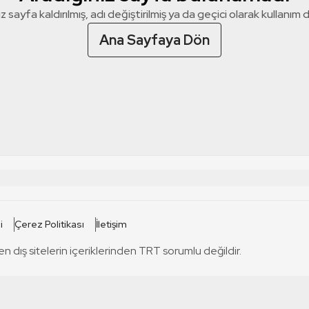
z sayfa kaldırılmış, adı değiştirilmiş ya da geçici olarak kullanım dış
Ana Sayfaya Dön
 SİTELERİ
SİTELER
i
Çerez Politikası
İletişim
TRT Kürdi
tabii
T
en dış sitelerin içeriklerinden TRT sorumlu değildir.
TRT World
TRT Dinle
T
sel
TRT Arabi
Engelsiz TRT
T
r
TRT Eba İlkokul
TRT 12 Punto
T