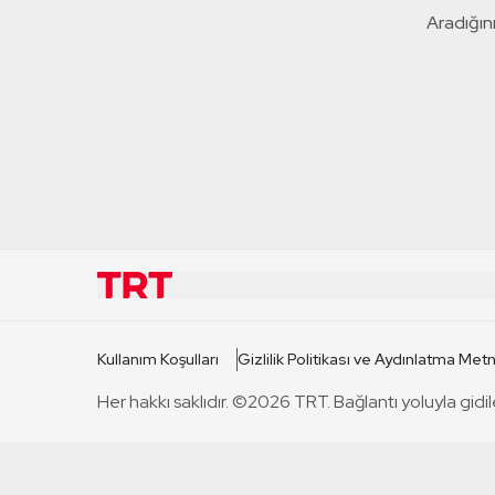
Aradığını
KURUMSAL
KANAL
Kullanım Koşulları
Gizlilik Politikası ve Aydınlatma Metn
TRT Hakkında
TRT 1
Her hakkı saklıdır. ©2026 TRT. Bağlantı yoluyla gidil
Mevzuat
TRT 2
Basın Açıklamaları
TRT Belge
Bize Ulaşın
TRT Habe