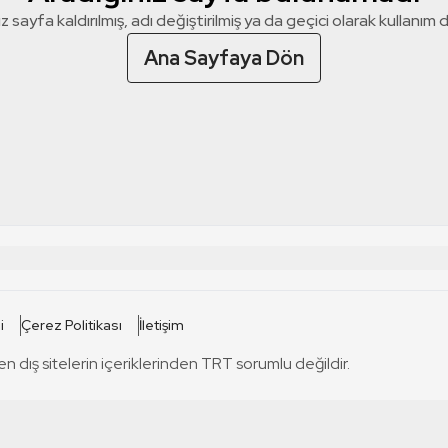
z sayfa kaldırılmış, adı değiştirilmiş ya da geçici olarak kullanım dış
Ana Sayfaya Dön
 SİTELERİ
SİTELER
i
Çerez Politikası
İletişim
TRT Kürdi
tabii
T
en dış sitelerin içeriklerinden TRT sorumlu değildir.
TRT World
TRT Dinle
T
sel
TRT Arabi
Engelsiz TRT
T
r
TRT Eba İlkokul
TRT 12 Punto
T