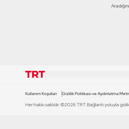
Aradığını
KURUMSAL
KANAL
Kullanım Koşulları
Gizlilik Politikası ve Aydınlatma Metn
TRT Hakkında
TRT 1
Her hakkı saklıdır. ©2026 TRT. Bağlantı yoluyla gidil
Mevzuat
TRT 2
Basın Açıklamaları
TRT Belge
Bize Ulaşın
TRT Habe