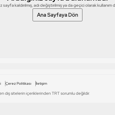
z sayfa kaldırılmış, adı değiştirilmiş ya da geçici olarak kullanım dış
Ana Sayfaya Dön
 SİTELERİ
SİTELER
i
Çerez Politikası
İletişim
TRT Kürdi
tabii
T
en dış sitelerin içeriklerinden TRT sorumlu değildir.
TRT World
TRT Dinle
T
sel
TRT Arabi
Engelsiz TRT
T
r
TRT Eba İlkokul
TRT 12 Punto
T