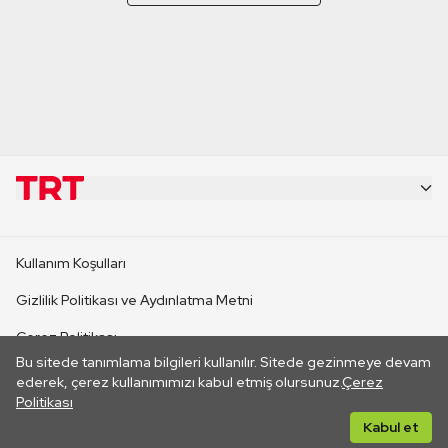
KURUMSAL
Kullanım Koşulları
KANAL SİTELERİ
Gizlilik Politikası ve Aydınlatma Metni
Çerez Politikası
SİTELER
Bu sitede tanımlama bilgileri kullanılır. Sitede gezinmeye devam
İletişim
ederek, çerez kullanımımızı kabul etmiş olursunuz.
Çerez
Politikası
CANLI YAYINLAR
Her hakkı saklıdır. ©2026 TRT. Bağlantı yoluyla gidilen dış
Kabul et
sitelerin içeriklerinden TRT sorumlu değildir.