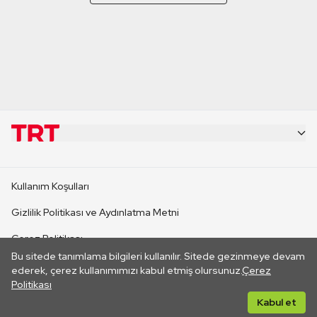
KURUMSAL
Kullanım Koşulları
KANAL SİTELERİ
Gizlilik Politikası ve Aydınlatma Metni
Çerez Politikası
SİTELER
Bu sitede tanımlama bilgileri kullanılır. Sitede gezinmeye devam
İletişim
ederek, çerez kullanımımızı kabul etmiş olursunuz.
Çerez
Politikası
CANLI YAYINLAR
Her hakkı saklıdır. ©2026 TRT. Bağlantı yoluyla gidilen dış
Kabul et
sitelerin içeriklerinden TRT sorumlu değildir.