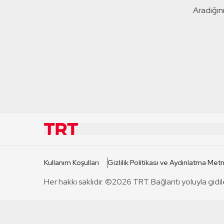
Aradığını
KURUMSAL
KANAL
Kullanım Koşulları
Gizlilik Politikası ve Aydınlatma Metn
TRT Hakkında
TRT 1
Her hakkı saklıdır. ©2026 TRT. Bağlantı yoluyla gidil
Mevzuat
TRT 2
Basın Açıklamaları
TRT Belge
Bize Ulaşın
TRT Habe