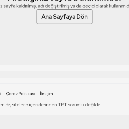
z sayfa kaldırılmış, adı değiştirilmiş ya da geçici olarak kullanım dış
Ana Sayfaya Dön
 SİTELERİ
SİTELER
i
Çerez Politikası
İletişim
TRT Kürdi
tabii
T
en dış sitelerin içeriklerinden TRT sorumlu değildir.
TRT World
TRT Dinle
T
sel
TRT Arabi
Engelsiz TRT
T
r
TRT Eba İlkokul
TRT 12 Punto
T