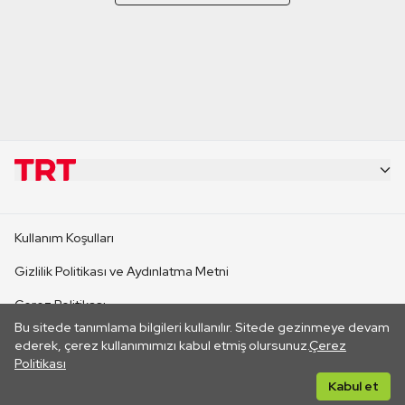
KURUMSAL
Kullanım Koşulları
KANAL SİTELERİ
Gizlilik Politikası ve Aydınlatma Metni
Çerez Politikası
SİTELER
Bu sitede tanımlama bilgileri kullanılır. Sitede gezinmeye devam
İletişim
ederek, çerez kullanımımızı kabul etmiş olursunuz.
Çerez
Politikası
CANLI YAYINLAR
Her hakkı saklıdır. ©2026 TRT. Bağlantı yoluyla gidilen dış
Kabul et
sitelerin içeriklerinden TRT sorumlu değildir.