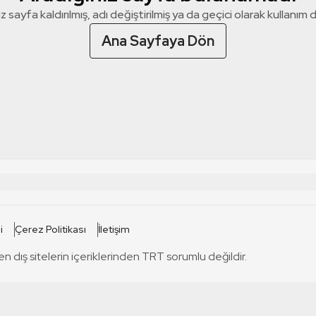
z sayfa kaldırılmış, adı değiştirilmiş ya da geçici olarak kullanım dış
Ana Sayfaya Dön
 SİTELERİ
SİTELER
i
Çerez Politikası
İletişim
TRT Kürdi
tabii
T
en dış sitelerin içeriklerinden TRT sorumlu değildir.
TRT World
TRT Dinle
T
sel
TRT Arabi
Engelsiz TRT
T
r
TRT Eba İlkokul
TRT 12 Punto
T