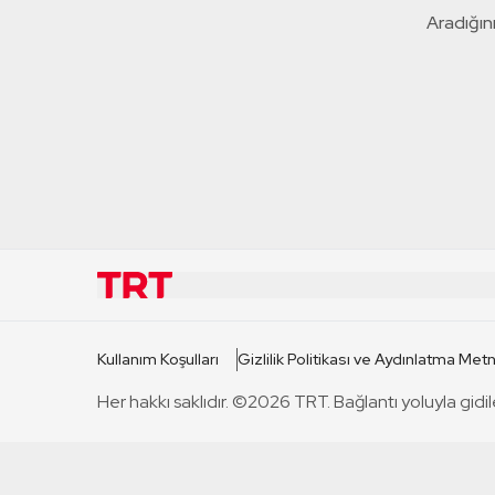
Aradığını
KURUMSAL
KANAL
Kullanım Koşulları
Gizlilik Politikası ve Aydınlatma Metn
TRT Hakkında
TRT 1
Her hakkı saklıdır. ©2026 TRT. Bağlantı yoluyla gidil
Mevzuat
TRT 2
Basın Açıklamaları
TRT Belge
Bize Ulaşın
TRT Habe