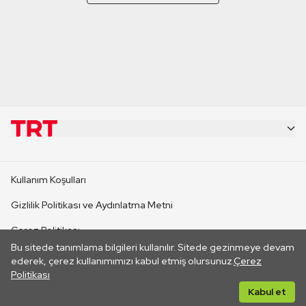
KURUMSAL
Kullanım Koşulları
KANAL SİTELERİ
Gizlilik Politikası ve Aydınlatma Metni
Çerez Politikası
SİTELER
Bu sitede tanımlama bilgileri kullanılır. Sitede gezinmeye devam
İletişim
ederek, çerez kullanımımızı kabul etmiş olursunuz.
Çerez
Politikası
CANLI YAYINLAR
Her hakkı saklıdır. ©2026 TRT. Bağlantı yoluyla gidilen dış
Kabul et
sitelerin içeriklerinden TRT sorumlu değildir.