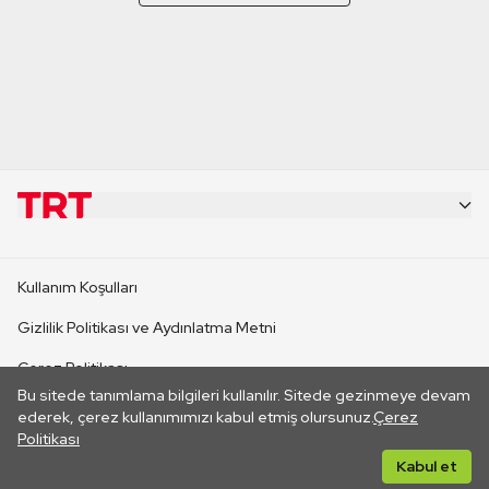
KURUMSAL
Kullanım Koşulları
KANAL SİTELERİ
Gizlilik Politikası ve Aydınlatma Metni
Çerez Politikası
SİTELER
Bu sitede tanımlama bilgileri kullanılır. Sitede gezinmeye devam
İletişim
ederek, çerez kullanımımızı kabul etmiş olursunuz.
Çerez
Politikası
CANLI YAYINLAR
Her hakkı saklıdır. ©2026 TRT. Bağlantı yoluyla gidilen dış
Kabul et
sitelerin içeriklerinden TRT sorumlu değildir.