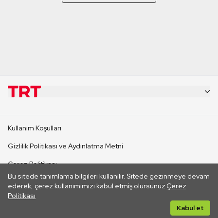
KURUMSAL
Kullanım Koşulları
KANAL SİTELERİ
Gizlilik Politikası ve Aydınlatma Metni
Çerez Politikası
SİTELER
Bu sitede tanımlama bilgileri kullanılır. Sitede gezinmeye devam
İletişim
ederek, çerez kullanımımızı kabul etmiş olursunuz.
Çerez
Politikası
CANLI YAYINLAR
Her hakkı saklıdır. ©2026 TRT. Bağlantı yoluyla gidilen dış
Kabul et
sitelerin içeriklerinden TRT sorumlu değildir.