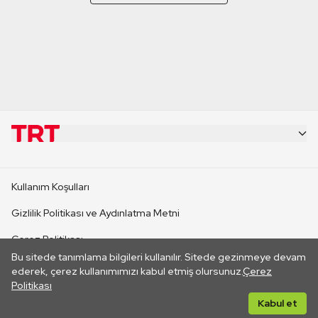
KURUMSAL
Kullanım Koşulları
KANAL SİTELERİ
Gizlilik Politikası ve Aydınlatma Metni
Çerez Politikası
SİTELER
Bu sitede tanımlama bilgileri kullanılır. Sitede gezinmeye devam
İletişim
ederek, çerez kullanımımızı kabul etmiş olursunuz.
Çerez
Politikası
CANLI YAYINLAR
Her hakkı saklıdır. ©2026 TRT. Bağlantı yoluyla gidilen dış
Kabul et
sitelerin içeriklerinden TRT sorumlu değildir.