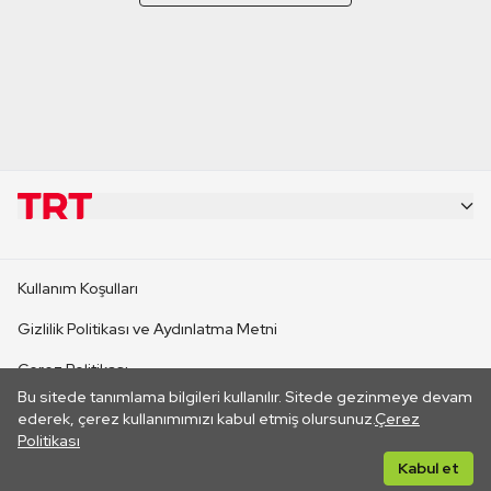
KURUMSAL
Kullanım Koşulları
KANAL SİTELERİ
Gizlilik Politikası ve Aydınlatma Metni
Çerez Politikası
SİTELER
Bu sitede tanımlama bilgileri kullanılır. Sitede gezinmeye devam
İletişim
ederek, çerez kullanımımızı kabul etmiş olursunuz.
Çerez
Politikası
CANLI YAYINLAR
Her hakkı saklıdır. ©2026 TRT. Bağlantı yoluyla gidilen dış
Kabul et
sitelerin içeriklerinden TRT sorumlu değildir.