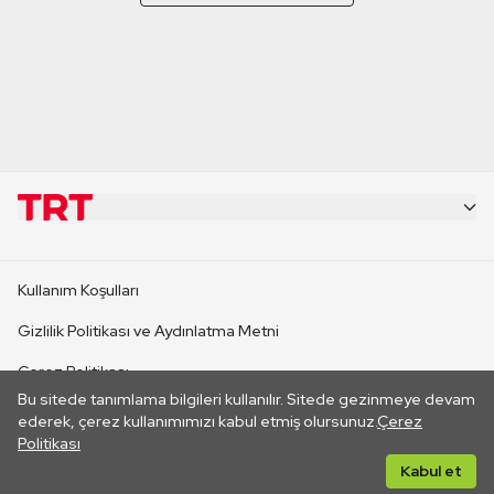
KURUMSAL
Kullanım Koşulları
KANAL SİTELERİ
Gizlilik Politikası ve Aydınlatma Metni
Çerez Politikası
SİTELER
Bu sitede tanımlama bilgileri kullanılır. Sitede gezinmeye devam
İletişim
ederek, çerez kullanımımızı kabul etmiş olursunuz.
Çerez
Politikası
CANLI YAYINLAR
Her hakkı saklıdır. ©2026 TRT. Bağlantı yoluyla gidilen dış
Kabul et
sitelerin içeriklerinden TRT sorumlu değildir.