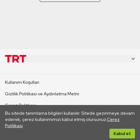
KURUMSAL
Kullanım Koşulları
KANAL SİTELERİ
Gizlilik Politikası ve Aydınlatma Metni
Çerez Politikası
SİTELER
Bu sitede tanımlama bilgileri kullanılır. Sitede gezinmeye devam
İletişim
ederek, çerez kullanımımızı kabul etmiş olursunuz.
Çerez
Politikası
CANLI YAYINLAR
Her hakkı saklıdır. ©2026 TRT. Bağlantı yoluyla gidilen dış
Kabul et
sitelerin içeriklerinden TRT sorumlu değildir.