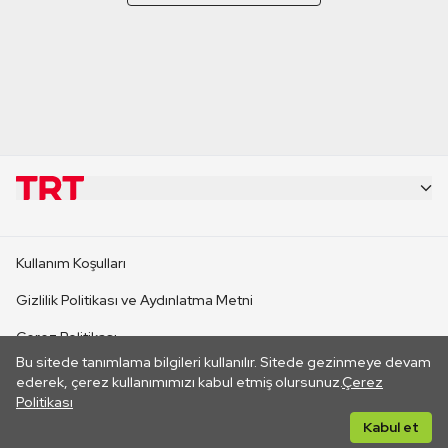
KURUMSAL
Kullanım Koşulları
KANAL SİTELERİ
Gizlilik Politikası ve Aydınlatma Metni
Çerez Politikası
SİTELER
Bu sitede tanımlama bilgileri kullanılır. Sitede gezinmeye devam
İletişim
ederek, çerez kullanımımızı kabul etmiş olursunuz.
Çerez
Politikası
CANLI YAYINLAR
Her hakkı saklıdır. ©2026 TRT. Bağlantı yoluyla gidilen dış
Kabul et
sitelerin içeriklerinden TRT sorumlu değildir.