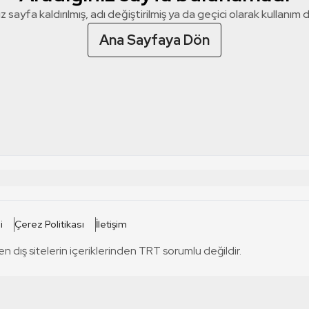
z sayfa kaldırılmış, adı değiştirilmiş ya da geçici olarak kullanım dış
Ana Sayfaya Dön
 SİTELERİ
SİTELER
i
Çerez Politikası
İletişim
TRT Kürdi
tabii
T
en dış sitelerin içeriklerinden TRT sorumlu değildir.
TRT World
TRT Dinle
T
sel
TRT Arabi
Engelsiz TRT
T
r
TRT Eba İlkokul
TRT 12 Punto
T