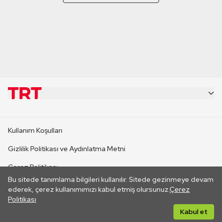
KURUMSAL
Kullanım Koşulları
KANAL SİTELERİ
Gizlilik Politikası ve Aydınlatma Metni
Çerez Politikası
SİTELER
Bu sitede tanımlama bilgileri kullanılır. Sitede gezinmeye devam
İletişim
ederek, çerez kullanımımızı kabul etmiş olursunuz.
Çerez
Politikası
CANLI YAYINLAR
Her hakkı saklıdır. ©2026 TRT. Bağlantı yoluyla gidilen dış
Kabul et
sitelerin içeriklerinden TRT sorumlu değildir.