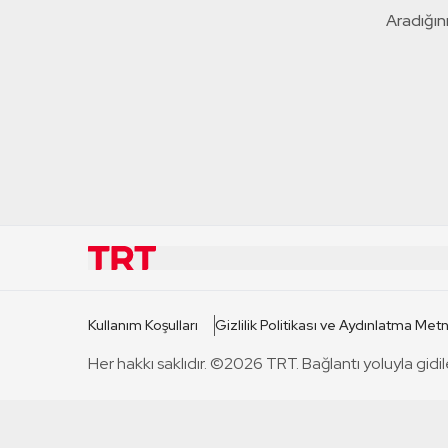
Aradığını
KURUMSAL
KANAL
Kullanım Koşulları
Gizlilik Politikası ve Aydınlatma Metn
TRT Hakkında
TRT 1
Her hakkı saklıdır. ©2026 TRT. Bağlantı yoluyla gidil
Mevzuat
TRT 2
Basın Açıklamaları
TRT Belge
Bize Ulaşın
TRT Habe