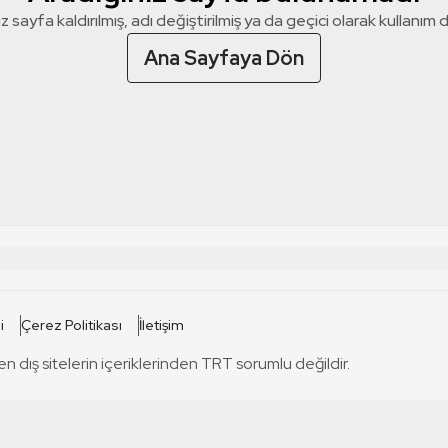
z sayfa kaldırılmış, adı değiştirilmiş ya da geçici olarak kullanım dış
Ana Sayfaya Dön
 SİTELERİ
SİTELER
i
Çerez Politikası
İletişim
TRT Kürdi
tabii
T
en dış sitelerin içeriklerinden TRT sorumlu değildir.
TRT World
TRT Dinle
T
sel
TRT Arabi
Engelsiz TRT
T
r
TRT Eba İlkokul
TRT 12 Punto
T