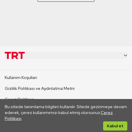
KURUMSAL
Kullanım Koşulları
KANAL SİTELERİ
Gizlilik Politikası ve Aydınlatma Metni
Çerez Politikası
SİTELER
Bu sitede tanımlama bilgileri kullanılır. Sitede gezinmeye devam
İletişim
ederek, çerez kullanımımızı kabul etmiş olursunuz.
Çerez
Politikası
CANLI YAYINLAR
Her hakkı saklıdır. ©2026 TRT. Bağlantı yoluyla gidilen dış
Kabul et
sitelerin içeriklerinden TRT sorumlu değildir.