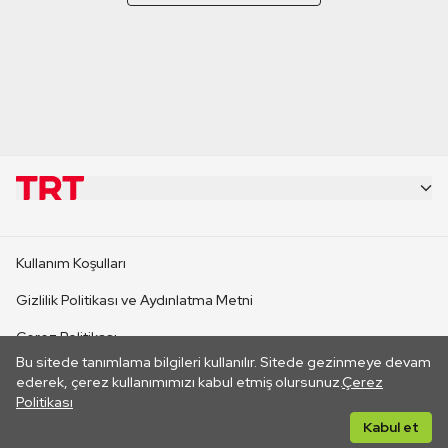
KURUMSAL
Kullanım Koşulları
KANAL SİTELERİ
Gizlilik Politikası ve Aydınlatma Metni
Çerez Politikası
SİTELER
Bu sitede tanımlama bilgileri kullanılır. Sitede gezinmeye devam
İletişim
ederek, çerez kullanımımızı kabul etmiş olursunuz.
Çerez
Politikası
CANLI YAYINLAR
Her hakkı saklıdır. ©2026 TRT. Bağlantı yoluyla gidilen dış
Kabul et
sitelerin içeriklerinden TRT sorumlu değildir.