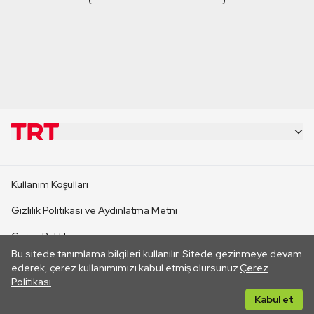
KURUMSAL
Kullanım Koşulları
KANAL SİTELERİ
Gizlilik Politikası ve Aydınlatma Metni
Çerez Politikası
SİTELER
Bu sitede tanımlama bilgileri kullanılır. Sitede gezinmeye devam
İletişim
ederek, çerez kullanımımızı kabul etmiş olursunuz.
Çerez
Politikası
CANLI YAYINLAR
Her hakkı saklıdır. ©2026 TRT. Bağlantı yoluyla gidilen dış
Kabul et
sitelerin içeriklerinden TRT sorumlu değildir.