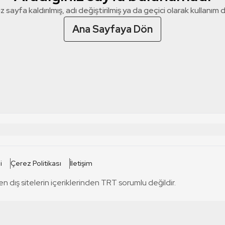
z sayfa kaldırılmış, adı değiştirilmiş ya da geçici olarak kullanım dış
Ana Sayfaya Dön
 SİTELERİ
SİTELER
i
Çerez Politikası
İletişim
TRT Kürdi
tabii
T
en dış sitelerin içeriklerinden TRT sorumlu değildir.
TRT World
TRT Dinle
T
sel
TRT Arabi
Engelsiz TRT
T
r
TRT Eba İlkokul
TRT 12 Punto
T