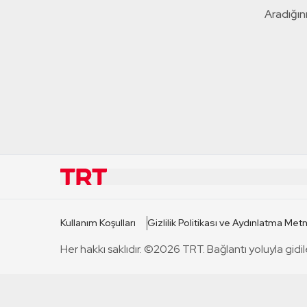
Aradığını
KURUMSAL
KANAL
Kullanım Koşulları
Gizlilik Politikası ve Aydınlatma Metn
TRT Hakkında
TRT 1
Her hakkı saklıdır. ©2026 TRT. Bağlantı yoluyla gidil
Mevzuat
TRT 2
Basın Açıklamaları
TRT Belge
Bize Ulaşın
TRT Habe