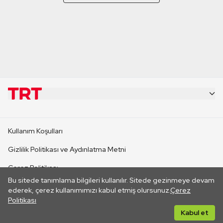
KURUMSAL
Kullanım Koşulları
KANAL SİTELERİ
Gizlilik Politikası ve Aydınlatma Metni
Çerez Politikası
SİTELER
Bu sitede tanımlama bilgileri kullanılır. Sitede gezinmeye devam
İletişim
ederek, çerez kullanımımızı kabul etmiş olursunuz.
Çerez
Politikası
CANLI YAYINLAR
Her hakkı saklıdır. ©2026 TRT. Bağlantı yoluyla gidilen dış
Kabul et
sitelerin içeriklerinden TRT sorumlu değildir.