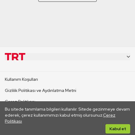
KURUMSAL
Kullanım Koşulları
KANAL SİTELERİ
Gizlilik Politikası ve Aydınlatma Metni
Çerez Politikası
SİTELER
Bu sitede tanımlama bilgileri kullanılır. Sitede gezinmeye devam
İletişim
ederek, çerez kullanımımızı kabul etmiş olursunuz.
Çerez
Politikası
CANLI YAYINLAR
Her hakkı saklıdır. ©2026 TRT. Bağlantı yoluyla gidilen dış
Kabul et
sitelerin içeriklerinden TRT sorumlu değildir.