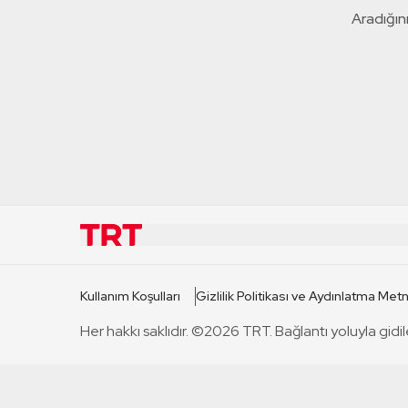
Aradığını
KURUMSAL
KANAL
Kullanım Koşulları
Gizlilik Politikası ve Aydınlatma Metn
TRT Hakkında
TRT 1
Her hakkı saklıdır. ©2026 TRT. Bağlantı yoluyla gidil
Mevzuat
TRT 2
Basın Açıklamaları
TRT Belge
Bize Ulaşın
TRT Habe