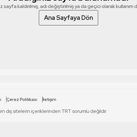
z sayfa kaldırılmış, adı değiştirilmiş ya da geçici olarak kullanım dış
Ana Sayfaya Dön
 SİTELERİ
SİTELER
i
Çerez Politikası
İletişim
TRT Kürdi
tabii
T
en dış sitelerin içeriklerinden TRT sorumlu değildir.
TRT World
TRT Dinle
T
sel
TRT Arabi
Engelsiz TRT
T
r
TRT Eba İlkokul
TRT 12 Punto
T