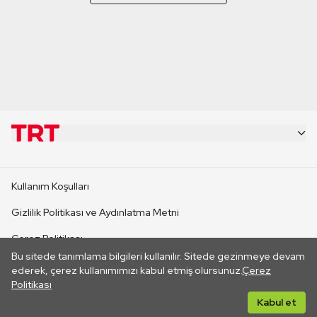
KURUMSAL
Kullanım Koşulları
KANAL SİTELERİ
Gizlilik Politikası ve Aydınlatma Metni
Çerez Politikası
SİTELER
Bu sitede tanımlama bilgileri kullanılır. Sitede gezinmeye devam
İletişim
ederek, çerez kullanımımızı kabul etmiş olursunuz.
Çerez
Politikası
CANLI YAYINLAR
Her hakkı saklıdır. ©2026 TRT. Bağlantı yoluyla gidilen dış
Kabul et
sitelerin içeriklerinden TRT sorumlu değildir.