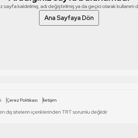
z sayfa kaldırılmış, adı değiştirilmiş ya da geçici olarak kullanım dış
Ana Sayfaya Dön
 SİTELERİ
SİTELER
i
Çerez Politikası
İletişim
TRT Kürdi
tabii
T
en dış sitelerin içeriklerinden TRT sorumlu değildir.
TRT World
TRT Dinle
T
sel
TRT Arabi
Engelsiz TRT
T
r
TRT Eba İlkokul
TRT 12 Punto
T