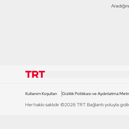
Aradığını
KURUMSAL
KANAL
Kullanım Koşulları
Gizlilik Politikası ve Aydınlatma Metn
TRT Hakkında
TRT 1
Her hakkı saklıdır. ©2026 TRT. Bağlantı yoluyla gidil
Mevzuat
TRT 2
Basın Açıklamaları
TRT Belge
Bize Ulaşın
TRT Habe