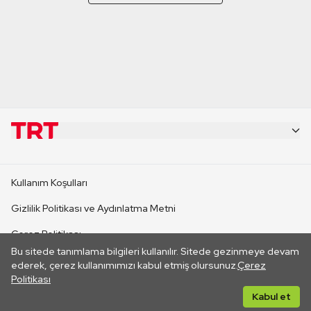
KURUMSAL
Kullanım Koşulları
KANAL SİTELERİ
Gizlilik Politikası ve Aydınlatma Metni
Çerez Politikası
SİTELER
Bu sitede tanımlama bilgileri kullanılır. Sitede gezinmeye devam
İletişim
ederek, çerez kullanımımızı kabul etmiş olursunuz.
Çerez
Politikası
CANLI YAYINLAR
Her hakkı saklıdır. ©2026 TRT. Bağlantı yoluyla gidilen dış
Kabul et
sitelerin içeriklerinden TRT sorumlu değildir.