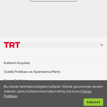
KURUMSAL
Kullanım Koşulları
KANAL SİTELERİ
Gizlilik Politikası ve Aydınlatma Metni
Çerez Politikası
SİTELER
Bu sitede tanımlama bilgileri kullanılır. Sitede gezinmeye devam
İletişim
ederek, çerez kullanımımızı kabul etmiş olursunuz.
Çerez
Politikası
CANLI YAYINLAR
Her hakkı saklıdır. ©2026 TRT. Bağlantı yoluyla gidilen dış
Kabul et
sitelerin içeriklerinden TRT sorumlu değildir.