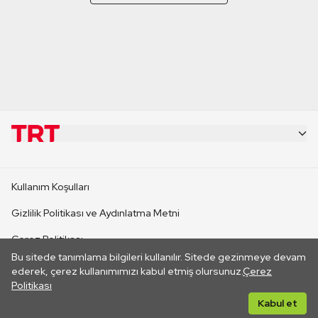
KURUMSAL
Kullanım Koşulları
KANAL SİTELERİ
Gizlilik Politikası ve Aydınlatma Metni
Çerez Politikası
SİTELER
Bu sitede tanımlama bilgileri kullanılır. Sitede gezinmeye devam
İletişim
ederek, çerez kullanımımızı kabul etmiş olursunuz.
Çerez
Politikası
CANLI YAYINLAR
Her hakkı saklıdır. ©2026 TRT. Bağlantı yoluyla gidilen dış
Kabul et
sitelerin içeriklerinden TRT sorumlu değildir.