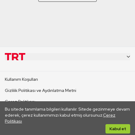
KURUMSAL
Kullanım Koşulları
KANAL SİTELERİ
Gizlilik Politikası ve Aydınlatma Metni
Çerez Politikası
SİTELER
Bu sitede tanımlama bilgileri kullanılır. Sitede gezinmeye devam
İletişim
ederek, çerez kullanımımızı kabul etmiş olursunuz.
Çerez
Politikası
CANLI YAYINLAR
Her hakkı saklıdır. ©2026 TRT. Bağlantı yoluyla gidilen dış
Kabul et
sitelerin içeriklerinden TRT sorumlu değildir.