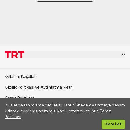
KURUMSAL
Kullanım Koşulları
KANAL SİTELERİ
Gizlilik Politikası ve Aydınlatma Metni
Çerez Politikası
SİTELER
Bu sitede tanımlama bilgileri kullanılır. Sitede gezinmeye devam
İletişim
ederek, çerez kullanımımızı kabul etmiş olursunuz.
Çerez
Politikası
CANLI YAYINLAR
Her hakkı saklıdır. ©2026 TRT. Bağlantı yoluyla gidilen dış
Kabul et
sitelerin içeriklerinden TRT sorumlu değildir.