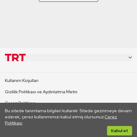
KURUMSAL
Kullanım Koşulları
KANAL SİTELERİ
Gizlilik Politikası ve Aydınlatma Metni
Çerez Politikası
SİTELER
Bu sitede tanımlama bilgileri kullanılır. Sitede gezinmeye devam
İletişim
ederek, çerez kullanımımızı kabul etmiş olursunuz.
Çerez
Politikası
CANLI YAYINLAR
Her hakkı saklıdır. ©2026 TRT. Bağlantı yoluyla gidilen dış
Kabul et
sitelerin içeriklerinden TRT sorumlu değildir.