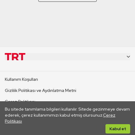
KURUMSAL
Kullanım Koşulları
KANAL SİTELERİ
Gizlilik Politikası ve Aydınlatma Metni
Çerez Politikası
SİTELER
Bu sitede tanımlama bilgileri kullanılır. Sitede gezinmeye devam
İletişim
ederek, çerez kullanımımızı kabul etmiş olursunuz.
Çerez
Politikası
CANLI YAYINLAR
Her hakkı saklıdır. ©2026 TRT. Bağlantı yoluyla gidilen dış
Kabul et
sitelerin içeriklerinden TRT sorumlu değildir.