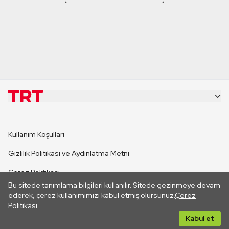
KURUMSAL
Kullanım Koşulları
KANAL SİTELERİ
Gizlilik Politikası ve Aydınlatma Metni
Çerez Politikası
SİTELER
Bu sitede tanımlama bilgileri kullanılır. Sitede gezinmeye devam
İletişim
ederek, çerez kullanımımızı kabul etmiş olursunuz.
Çerez
Politikası
CANLI YAYINLAR
Her hakkı saklıdır. ©2026 TRT. Bağlantı yoluyla gidilen dış
Kabul et
sitelerin içeriklerinden TRT sorumlu değildir.