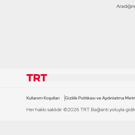
Aradığını
KURUMSAL
KANAL
Kullanım Koşulları
Gizlilik Politikası ve Aydınlatma Metn
TRT Hakkında
TRT 1
Her hakkı saklıdır. ©2026 TRT. Bağlantı yoluyla gidil
Mevzuat
TRT 2
Basın Açıklamaları
TRT Belge
Bize Ulaşın
TRT Habe