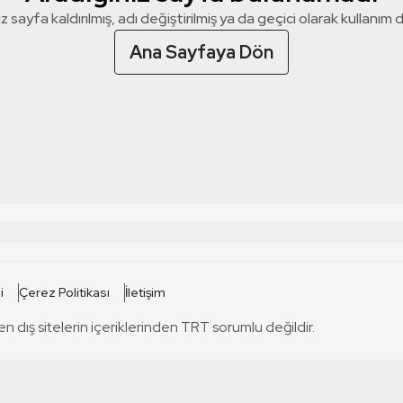
z sayfa kaldırılmış, adı değiştirilmiş ya da geçici olarak kullanım dış
Ana Sayfaya Dön
 SİTELERİ
SİTELER
i
Çerez Politikası
İletişim
TRT Kürdi
tabii
T
en dış sitelerin içeriklerinden TRT sorumlu değildir.
TRT World
TRT Dinle
T
sel
TRT Arabi
Engelsiz TRT
T
r
TRT Eba İlkokul
TRT 12 Punto
T