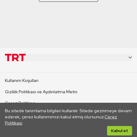
KURUMSAL
Kullanım Koşulları
KANAL SİTELERİ
Gizlilik Politikası ve Aydınlatma Metni
Çerez Politikası
SİTELER
Bu sitede tanımlama bilgileri kullanılır. Sitede gezinmeye devam
İletişim
ederek, çerez kullanımımızı kabul etmiş olursunuz.
Çerez
Politikası
CANLI YAYINLAR
Her hakkı saklıdır. ©2026 TRT. Bağlantı yoluyla gidilen dış
Kabul et
sitelerin içeriklerinden TRT sorumlu değildir.