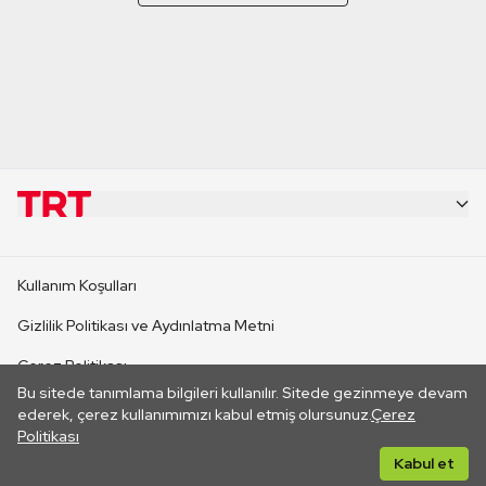
KURUMSAL
Kullanım Koşulları
KANAL SİTELERİ
Gizlilik Politikası ve Aydınlatma Metni
Çerez Politikası
SİTELER
Bu sitede tanımlama bilgileri kullanılır. Sitede gezinmeye devam
İletişim
ederek, çerez kullanımımızı kabul etmiş olursunuz.
Çerez
Politikası
CANLI YAYINLAR
Her hakkı saklıdır. ©2026 TRT. Bağlantı yoluyla gidilen dış
Kabul et
sitelerin içeriklerinden TRT sorumlu değildir.