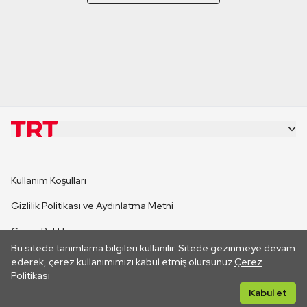
KURUMSAL
Kullanım Koşulları
KANAL SİTELERİ
Gizlilik Politikası ve Aydınlatma Metni
Çerez Politikası
SİTELER
Bu sitede tanımlama bilgileri kullanılır. Sitede gezinmeye devam
İletişim
ederek, çerez kullanımımızı kabul etmiş olursunuz.
Çerez
Politikası
CANLI YAYINLAR
Her hakkı saklıdır. ©2026 TRT. Bağlantı yoluyla gidilen dış
Kabul et
sitelerin içeriklerinden TRT sorumlu değildir.