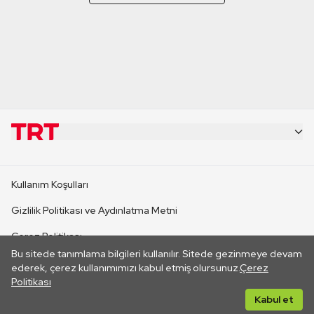
KURUMSAL
Kullanım Koşulları
KANAL SİTELERİ
Gizlilik Politikası ve Aydınlatma Metni
Çerez Politikası
SİTELER
Bu sitede tanımlama bilgileri kullanılır. Sitede gezinmeye devam
İletişim
ederek, çerez kullanımımızı kabul etmiş olursunuz.
Çerez
Politikası
CANLI YAYINLAR
Her hakkı saklıdır. ©2026 TRT. Bağlantı yoluyla gidilen dış
Kabul et
sitelerin içeriklerinden TRT sorumlu değildir.