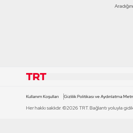
Aradığını
KURUMSAL
KANAL
Kullanım Koşulları
Gizlilik Politikası ve Aydınlatma Metn
TRT Hakkında
TRT 1
Her hakkı saklıdır. ©2026 TRT. Bağlantı yoluyla gidil
Mevzuat
TRT 2
Basın Açıklamaları
TRT Belge
Bize Ulaşın
TRT Habe