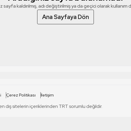
z sayfa kaldırılmış, adı değiştirilmiş ya da geçici olarak kullanım dış
Ana Sayfaya Dön
 SİTELERİ
SİTELER
i
Çerez Politikası
İletişim
TRT Kürdi
tabii
T
en dış sitelerin içeriklerinden TRT sorumlu değildir.
TRT World
TRT Dinle
T
sel
TRT Arabi
Engelsiz TRT
T
r
TRT Eba İlkokul
TRT 12 Punto
T