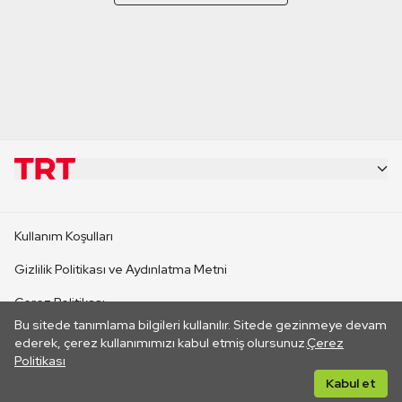
KURUMSAL
Kullanım Koşulları
KANAL SİTELERİ
Gizlilik Politikası ve Aydınlatma Metni
Çerez Politikası
SİTELER
Bu sitede tanımlama bilgileri kullanılır. Sitede gezinmeye devam
İletişim
ederek, çerez kullanımımızı kabul etmiş olursunuz.
Çerez
Politikası
CANLI YAYINLAR
Her hakkı saklıdır. ©2026 TRT. Bağlantı yoluyla gidilen dış
Kabul et
sitelerin içeriklerinden TRT sorumlu değildir.