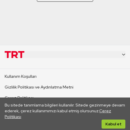
KURUMSAL
Kullanım Koşulları
KANAL SİTELERİ
Gizlilik Politikası ve Aydınlatma Metni
Çerez Politikası
SİTELER
Bu sitede tanımlama bilgileri kullanılır. Sitede gezinmeye devam
İletişim
ederek, çerez kullanımımızı kabul etmiş olursunuz.
Çerez
Politikası
CANLI YAYINLAR
Her hakkı saklıdır. ©2026 TRT. Bağlantı yoluyla gidilen dış
Kabul et
sitelerin içeriklerinden TRT sorumlu değildir.