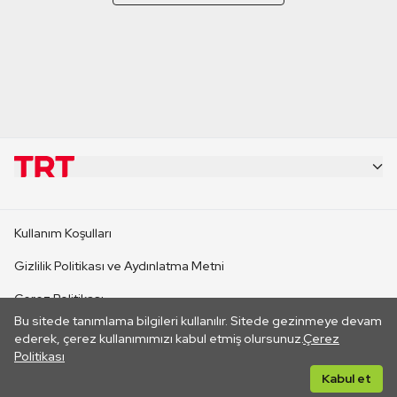
KURUMSAL
Kullanım Koşulları
KANAL SİTELERİ
Gizlilik Politikası ve Aydınlatma Metni
Çerez Politikası
SİTELER
Bu sitede tanımlama bilgileri kullanılır. Sitede gezinmeye devam
İletişim
ederek, çerez kullanımımızı kabul etmiş olursunuz.
Çerez
Politikası
CANLI YAYINLAR
Her hakkı saklıdır. ©2026 TRT. Bağlantı yoluyla gidilen dış
Kabul et
sitelerin içeriklerinden TRT sorumlu değildir.