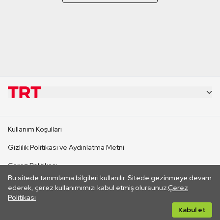
KURUMSAL
Kullanım Koşulları
KANAL SİTELERİ
Gizlilik Politikası ve Aydınlatma Metni
Çerez Politikası
SİTELER
Bu sitede tanımlama bilgileri kullanılır. Sitede gezinmeye devam
İletişim
ederek, çerez kullanımımızı kabul etmiş olursunuz.
Çerez
Politikası
CANLI YAYINLAR
Her hakkı saklıdır. ©2026 TRT. Bağlantı yoluyla gidilen dış
Kabul et
sitelerin içeriklerinden TRT sorumlu değildir.