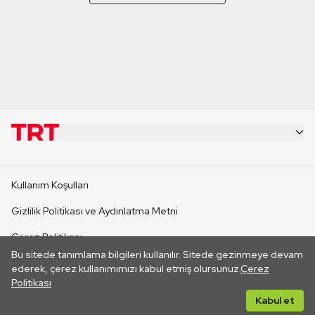
KURUMSAL
Kullanım Koşulları
KANAL SİTELERİ
Gizlilik Politikası ve Aydınlatma Metni
Çerez Politikası
SİTELER
Bu sitede tanımlama bilgileri kullanılır. Sitede gezinmeye devam
İletişim
ederek, çerez kullanımımızı kabul etmiş olursunuz.
Çerez
Politikası
CANLI YAYINLAR
Her hakkı saklıdır. ©2026 TRT. Bağlantı yoluyla gidilen dış
Kabul et
sitelerin içeriklerinden TRT sorumlu değildir.